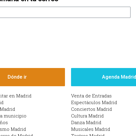
Dónde ir
Agenda Madri
sitar en Madrid
Venta de Entradas
id
Espectáculos Madrid
 Madrid
Conciertos Madrid
da municipio
Cultura Madrid
iños
Danza Madrid
ismo Madrid
Musicales Madrid
erca de Madrid
Teatros Madrid