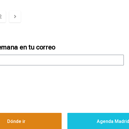
2
emana en tu correo
Dónde ir
Agenda Madri