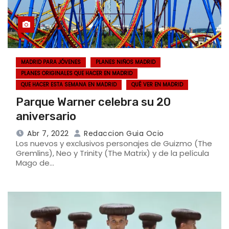
MADRID PARA JÓVENES
PLANES NIÑOS MADRID
PLANES ORIGINALES QUE HACER EN MADRID
QUE HACER ESTA SEMANA EN MADRID
QUÉ VER EN MADRID
Parque Warner celebra su 20
aniversario
Abr 7, 2022
Redaccion Guia Ocio
Los nuevos y exclusivos personajes de Guizmo (The
Gremlins), Neo y Trinity (The Matrix) y de la película
Mago de…