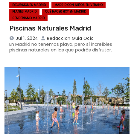
EXCURSIONES MADRID
MADRID CON NIÑOS EN VERANO
PLANES MADRID
QUÉ HACER HOY EN MADRID
SENDERISMO MADRID
Piscinas Naturales Madrid
Jul 1, 2024
Redaccion Guia Ocio
En Madrid no tenemos playa, pero sí increíbles
piscinas naturales en las que podrás disfrutar.