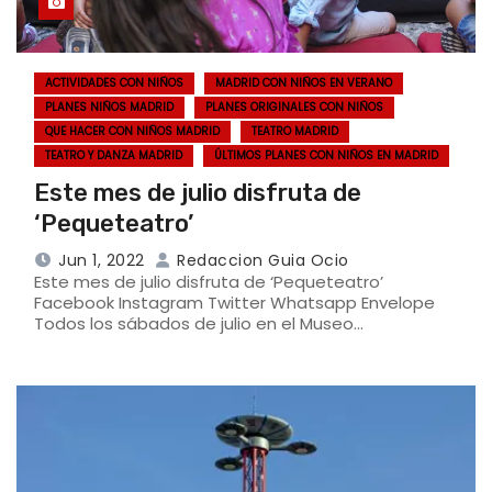
ACTIVIDADES CON NIÑOS
MADRID CON NIÑOS EN VERANO
PLANES NIÑOS MADRID
PLANES ORIGINALES CON NIÑOS
QUE HACER CON NIÑOS MADRID
TEATRO MADRID
TEATRO Y DANZA MADRID
ÚLTIMOS PLANES CON NIÑOS EN MADRID
Este mes de julio disfruta de
‘Pequeteatro’
Jun 1, 2022
Redaccion Guia Ocio
Este mes de julio disfruta de ‘Pequeteatro’
Facebook Instagram Twitter Whatsapp Envelope
Todos los sábados de julio en el Museo…