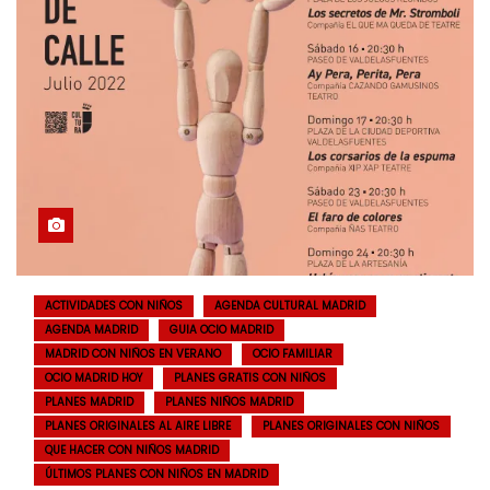
ACTIVIDADES CON NIÑOS
AGENDA CULTURAL MADRID
AGENDA MADRID
GUIA OCIO MADRID
MADRID CON NIÑOS EN VERANO
OCIO FAMILIAR
OCIO MADRID HOY
PLANES GRATIS CON NIÑOS
PLANES MADRID
PLANES NIÑOS MADRID
PLANES ORIGINALES AL AIRE LIBRE
PLANES ORIGINALES CON NIÑOS
QUE HACER CON NIÑOS MADRID
ÚLTIMOS PLANES CON NIÑOS EN MADRID