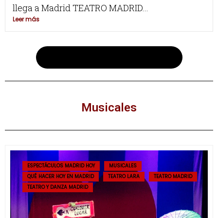
llega a Madrid TEATRO MADRID...
Leer más
Más espectáculos de teatro aquí
Musicales
ESPECTÁCULOS MADRID HOY
MUSICALES
QUÉ HACER HOY EN MADRID
TEATRO LARA
TEATRO MADRID
TEATRO Y DANZA MADRID