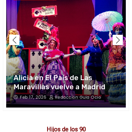
Alicia en El País de Las
Maravillas vuelve a Madrid
a
Feb 17, 2026
Redaccion Guia Ocio
Hijos de los 90